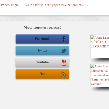
Yvonne Nelson Ft. Sarkodie, Edem, Fresh Prince, Trigmatic, Bola-Ray, Sharifa, Majid : Charity Song
Côte d'Ivoire - On a gagné les élections, mais on a perdu la guerre - le livre # 2
Nous sommes sociaux !
Facebook
Twitter
Youtube
Rss