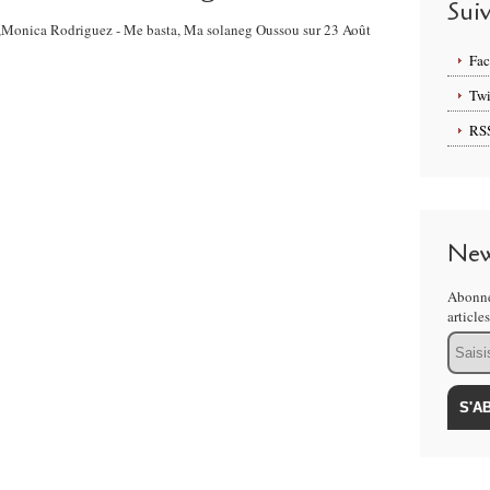
Sui
a ,Monica Rodriguez - Me basta, Ma solaneg Oussou sur 23 Août
Fa
Twi
RS
New
Abonne
article
Email