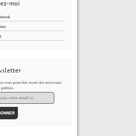
vez-moi
cebook
tter
S
sletter
z-vous pour être averti des nouveaux
s publiés.