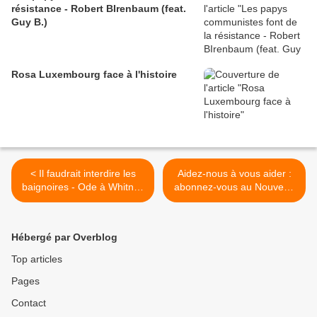
résistance - Robert BIrenbaum (feat.
Guy B.)
Rosa Luxembourg face à l'histoire
< Il faudrait interdire les
Aidez-nous à vous aider :
baignoires - Ode à Whitney
abonnez-vous au Nouveau
Houston - 7 jours loin du
Courrier ! >
monde # 34 - Jérôme
Reijasse texte + vidéo
Hébergé par Overblog
Top articles
Pages
Contact