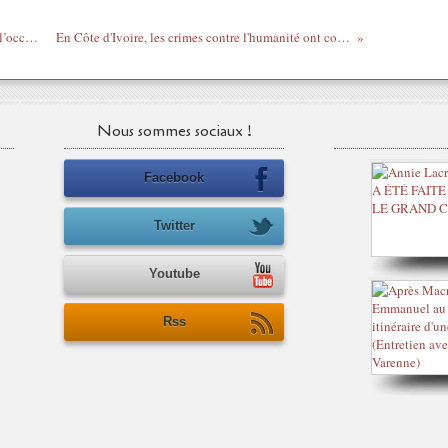
Rendre hommage à ces Héros Oubliés, A l’occasion de la ‘’4ème Semaine du Souvenir des Tirailleurs Africains 2011’’
En Côte d'Ivoire, les crimes contre l'humanité ont commencé en septembre 2002 - Lettre des avocats de Gbagbo à Moreno Ocampo
Nous sommes sociaux !
Facebook
Twitter
Youtube
Rss