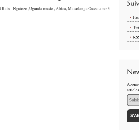
Sui
nd Rain - Ngatozo ,Uganda music , Africa, Ma solange Oussou sur 3
Fa
Twi
RS
New
Abonne
article
Email