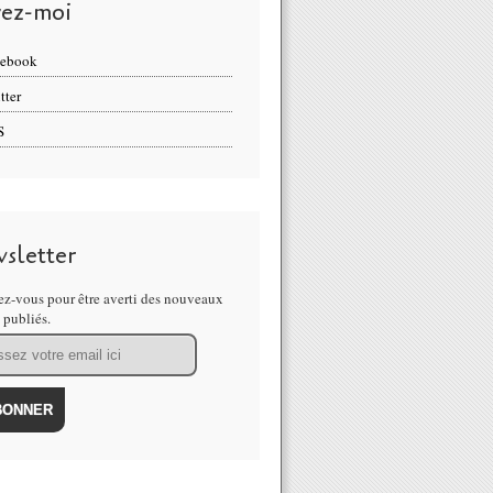
vez-moi
cebook
tter
S
sletter
z-vous pour être averti des nouveaux
s publiés.