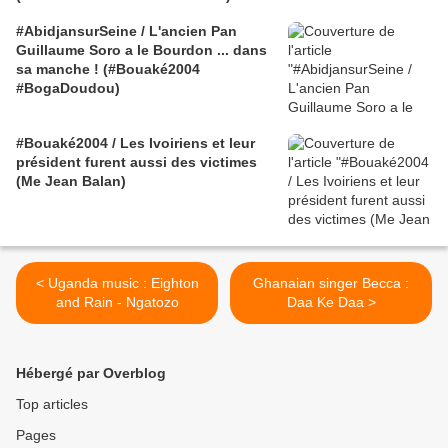
#AbidjansurSeine / L'ancien Pan
Guillaume Soro a le Bourdon ... dans
sa manche ! (#Bouaké2004
#BogaDoudou)
#Bouaké2004 / Les Ivoiriens et leur
président furent aussi des victimes
(Me Jean Balan)
< Uganda music : Eighton
Ghanaian singer Becca :
and Rain - Ngatozo
Daa Ke Daa >
Hébergé par Overblog
Top articles
Pages