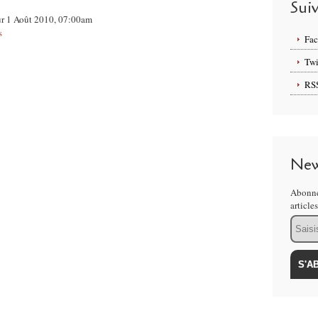
Sui
sur 1 Août 2010, 07:00am
s
Fa
Twi
RS
New
Abonne
article
Email