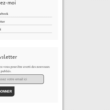
vez-moi
cebook
tter
S
sletter
z-vous pour être averti des nouveaux
s publiés.