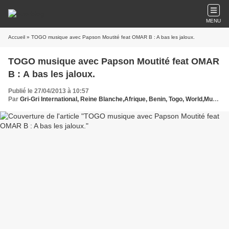
MENU
Accueil
» TOGO musique avec Papson Moutité feat OMAR B : A bas les jaloux.
TOGO musique avec Papson Moutité feat OMAR
B : A bas les jaloux.
Publié le 27/04/2013 à 10:57
Par
Gri-Gri International, Reine Blanche,Afrique, Benin, Togo, World,Musique, Régis KOLE, Dom Tom, EU, Régis Kole, Festival Emergenzama, Benin, GIBUS Club, Togo, Papson Moutité feat OMAR Bsolange Oussou