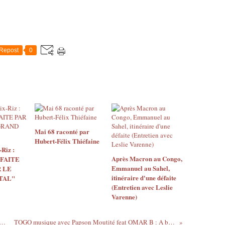
Repost
0
Mai 68 raconté par
Hubert-Félix Thiéfaine
Riz :
Après Macron au Congo,
 FAITE
Emmanuel au Sahel,
 LE
itinéraire d'une défaite
TAL"
(Entretien avec Leslie
Varenne)
z-Vous du Festival Rock en Scene 2013...
TOGO musique avec Papson Moutité feat OMAR B : A bas les jaloux.