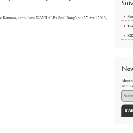
Sui
Fa
lie Kamano, earth, love,DJANII ALFA,Soul Bang's sur 27 Avril 2013,
Twi
RS
New
Abonne
article
Email