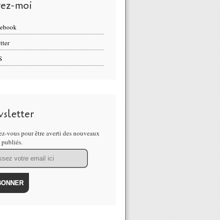
vez-moi
cebook
tter
S
sletter
z-vous pour être averti des nouveaux
s publiés.