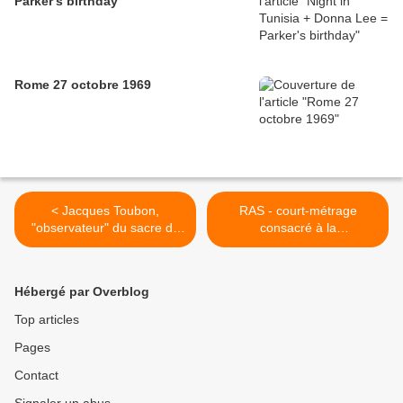
Parker's birthday
Rome 27 octobre 1969
< Jacques Toubon,
RAS - court-métrage
"observateur" du sacre du
consacré à la
Son of the Beach Sassou
drépanocytose >
Nguesso...
Hébergé par Overblog
Top articles
Pages
Contact