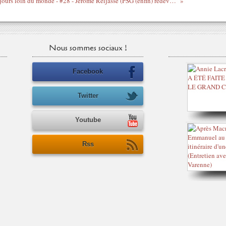
7 jours loin du monde - #28 - Jérôme Reijasse (PSG (enfin) redevenu PSG, des travestis plein la télé, Hondelatte, marseille, marseille, on t'enc... )
Nous sommes sociaux !
Facebook
Twitter
Youtube
Rss