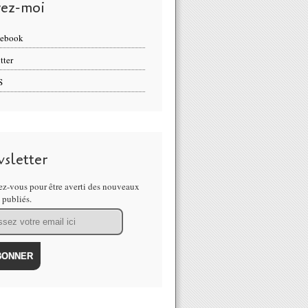
vez-moi
cebook
tter
S
sletter
z-vous pour être averti des nouveaux
s publiés.