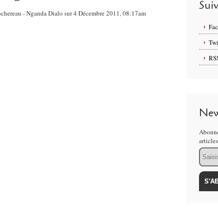
Sui
 Rochereau - Nganda Dialo sur 4 Décembre 2011, 08:17am
Fa
Twi
RS
New
Abonne
article
Email