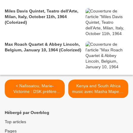
Miles Davis Quintet, Teatro dell'Arte,
Milan, Italy, October 11th, 1964
(Colorized)
Max Roach Quartet & Abbey Lincoln,
Belgium, January 10, 1964 (Colorized)
< Nafissatou, Marie-
Kenya and South Africa
Victorine : DSK préfère
music avec Masha Mapenzi
définitivement les culs noirs
- Uhiko >
aux seins clairs...
Hébergé par Overblog
Top articles
Pages