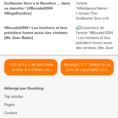
Guillaume Soro a le Bourdon ... dans
sa manche ! (#Bouaké2004
#BogaDoudou)
#Bouaké2004 / Les Ivoiriens et leur
président furent aussi des victimes
(Me Jean Balan)
< Ce qu'il y a de bien dans
Amnesty / C I - Mettre fin au
le livre des Cahiers du
cycle de représailles et de
Football, c'est... -
vengeance >
27/10/2012
Hébergé par Overblog
Top articles
Pages
Contact