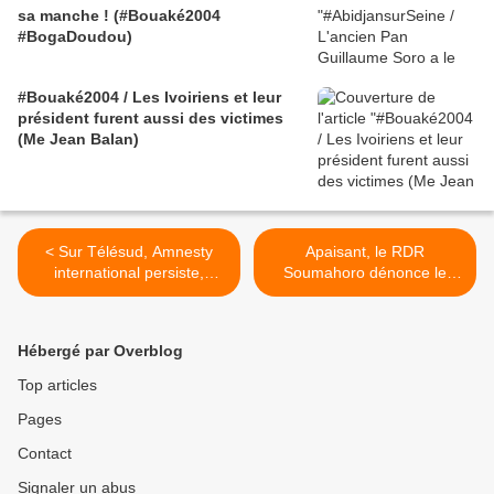
sa manche ! (#Bouaké2004
#BogaDoudou)
#Bouaké2004 / Les Ivoiriens et leur
président furent aussi des victimes
(Me Jean Balan)
< Sur Télésud, Amnesty
Apaisant, le RDR
international persiste,
Soumahoro dénonce le
insiste et signe à propos
rapport d'Amnesty avant de
des violences en C I -
l'avoir fait "vérifier" >
Gaëtan Mootoo -
Hébergé par Overblog
31/10/2012
Top articles
Pages
Contact
Signaler un abus