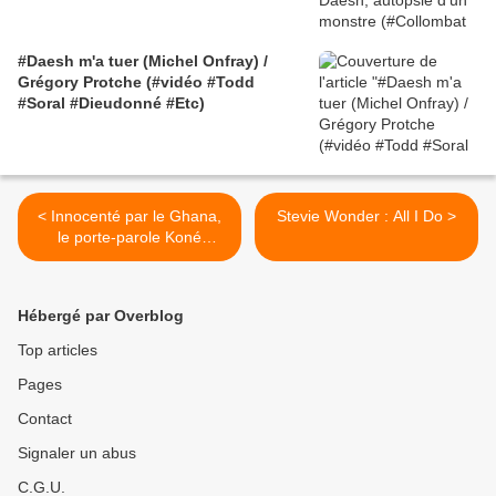
#Daesh m'a tuer (Michel Onfray) /
Grégory Protche (#vidéo #Todd
#Soral #Dieudonné #Etc)
< Innocenté par le Ghana,
Stevie Wonder : All I Do >
le porte-parole Koné
Katinan dédie sa victoire à
Gbagbo
Hébergé par Overblog
Top articles
Pages
Contact
Signaler un abus
C.G.U.