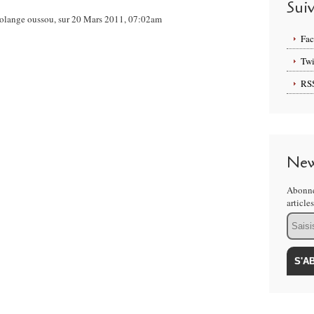
Sui
a solange oussou, sur 20 Mars 2011, 07:02am
Fa
Twi
RS
New
Abonne
article
Email