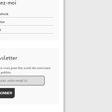
vez-moi
cebook
tter
S
sletter
z-vous pour être averti des nouveaux
s publiés.