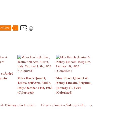
Repost
0
 et André
Miles Davis Quintet,
Max Roach Quartet &
hopin
Teatro dell'Arte, Milan,
Abbey Lincoln, Belgium,
Italy, October 11th, 1964
January 10, 1964
(Colorized)
(Colorized)
Côte d'Ivoire - "Tant pis pour les victimes de l'embargo sur les médicaments" - Brigitte Kuyo & Désiré Bibi - Paris 16/03/2011
Libye vs France = Sarkozy vs Kadhafi = Les amitiés particulières