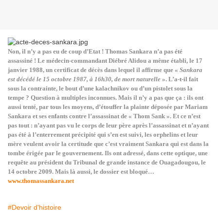
Non, il n’y a pas eu de coup d’Etat ! Thomas Sankara n’a pas été
assassiné ! Le médecin-commandant Diébré Alidou a même établi, le 17
janvier 1988, un certificat de décès dans lequel il affirme que «
Sankara
est décédé le 15 octobre 1987, à 16h30, de mort naturelle
». L’a-t-il fait
sous la contrainte, le bout d’une kalachnikov ou d’un pistolet sous la
tempe ? Question à multiples inconnues. Mais il n’y a pas que ça : ils ont
aussi tenté, par tous les moyens, d’étouffer la plainte déposée par Mariam
Sankara et ses enfants contre l’assassinat de « Thom Sank ». Et ce n’est
pas tout : n’ayant pas vu le corps de leur père après l’assassinat et n’ayant
pas été à l’enterrement précipité qui s’en est suivi, les orphelins et leur
mère veulent avoir la certitude que c’est vraiment Sankara qui est dans la
tombe érigée par le gouvernement. Ils ont adressé, dans cette optique, une
requête au président du Tribunal de grande instance de Ouagadougou, le
14 octobre 2009. Mais là aussi, le dossier est bloqué…
www.thomassankara.net
#Devoir d'histoire