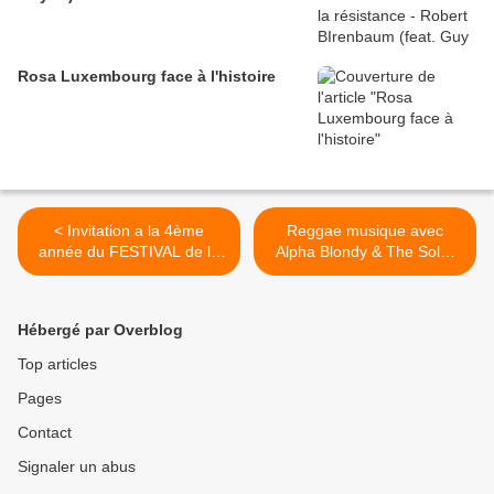
Rosa Luxembourg face à l'histoire
< Invitation a la 4ème
Reggae musique avec
année du FESTIVAL de la
Alpha Blondy & The Solar
DIVERSITÉ. RDV le 20
System : Live In Peace Tour
Octobre 2012 de 10h à
2009 >
20h, à la Mairie de Paris 19
Hébergé par Overblog
- Entrée Gratuite
Top articles
Pages
Contact
Signaler un abus