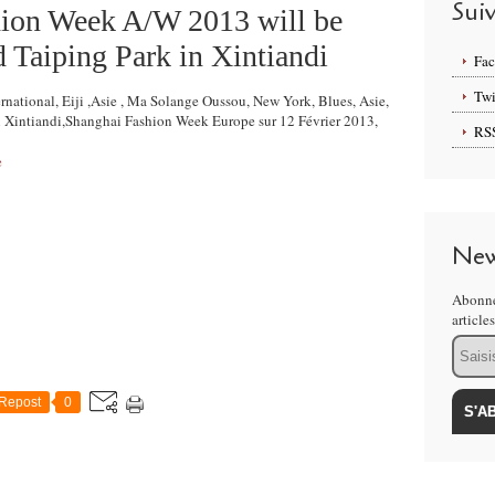
Sui
hion Week A/W 2013 will be
 Taiping Park in Xintiandi
Fa
Twi
ternational, Eiji ,Asie , Ma Solange Oussou, New York, Blues, Asie,
n Xintiandi,Shanghai Fashion Week Europe sur 12 Février 2013,
RS
e
New
Abonne
article
Email
Repost
0