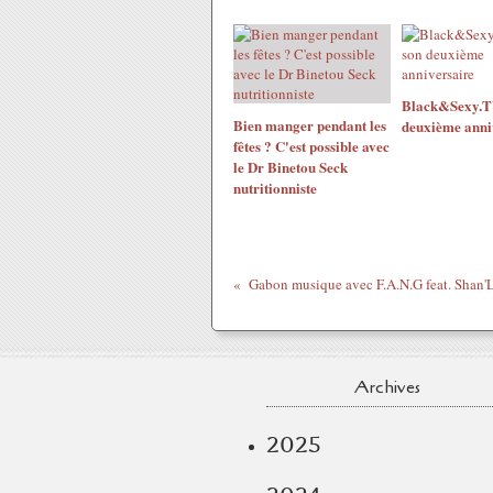
Black&Sexy.TV
Bien manger pendant les
deuxième anni
fêtes ? C'est possible avec
le Dr Binetou Seck
nutritionniste
Gabon musique avec ‪F.A.N.G feat. Shan'L 
Archives
2025