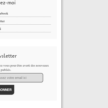
vez-moi
cebook
tter
S
sletter
z-vous pour être averti des nouveaux
s publiés.