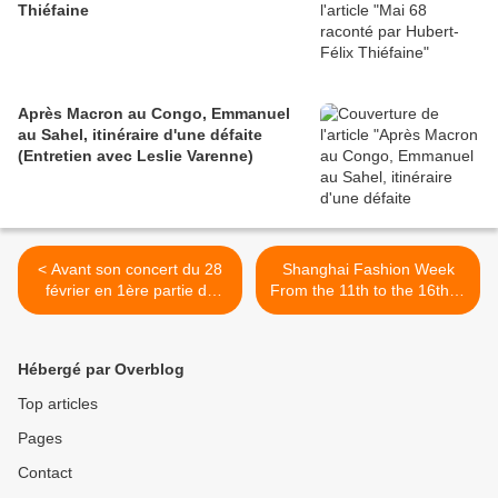
Thiéfaine
Après Macron au Congo, Emmanuel
au Sahel, itinéraire d'une défaite
(Entretien avec Leslie Varenne)
< Avant son concert du 28
Shanghai Fashion Week
février en 1ère partie de
From the 11th to the 16th of
Princess Erika, Serge Kassy
April, Shanghai Fashion
présente "Tous ensemble
Week A/W 2013 will be held
positifs" son nouveau single
at 800 Show and Taiping
Hébergé par Overblog
Park in Xintiandi >
Top articles
Pages
Contact