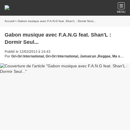
MENU
Accueil
» Gabon musique avec ‪F.A.N.G feat. Shan'L : Dormir Seul‬...
Gabon musique avec ‪F.A.N.G feat. Shan'L :
Dormir Seul‬...
Publié le 12/02/2013 à 14:43
Par
Gri-Gri International, Gri-Gri International, Jamaican ,Reggae, Ma solange oussou, New York, Blues, France, Love Paris, Music,USA, Sony, Channa Divouvi , F.A.N.G feat. Shan'L, Gabon, Europe