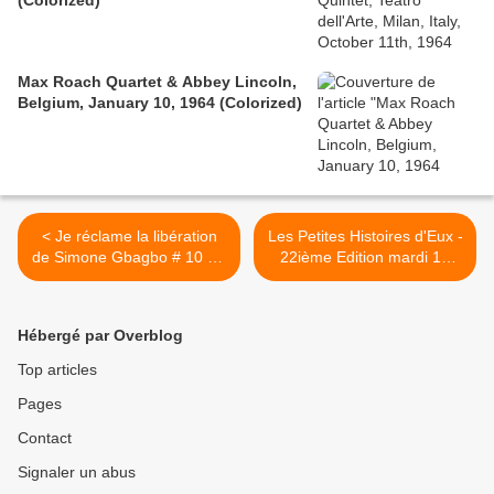
(Colorized)
Max Roach Quartet & Abbey Lincoln,
Belgium, January 10, 1964 (Colorized)
< Je réclame la libération
Les Petites Histoires d'Eux -
de Simone Gbagbo # 10 bis
22ième Edition mardi 13
(ou best of 1)
MARS à partir de 20h Au
Ciné 13 Théâtre >
Hébergé par Overblog
Top articles
Pages
Contact
Signaler un abus