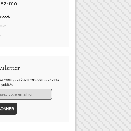
vez-moi
cebook
tter
S
sletter
z-vous pour être averti des nouveaux
s publiés.