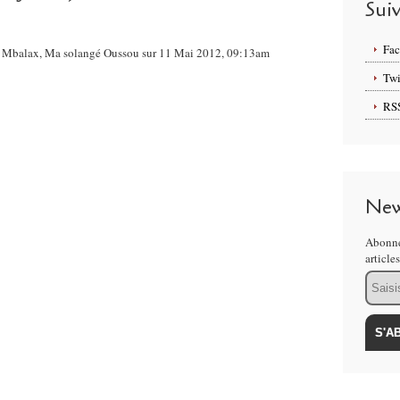
Sui
Fa
ese Mbalax, Ma solangé Oussou sur 11 Mai 2012, 09:13am
Twi
RS
New
Abonne
article
Email