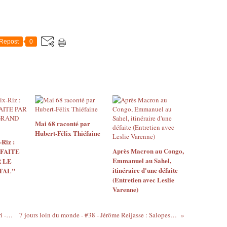
Repost
0
Mai 68 raconté par
Hubert-Félix Thiéfaine
Riz :
Après Macron au Congo,
 FAITE
Emmanuel au Sahel,
 LE
itinéraire d'une défaite
TAL"
(Entretien avec Leslie
Varenne)
Pour plaire aux filles, offrez-leur le Gri-Gri - version Les Galliets
7 jours loin du monde - #38 - Jérôme Reijasse : Salopes ! Vautours ! Vainqueurs !