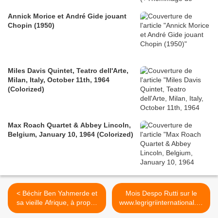
Annick Morice et André Gide jouant
Chopin (1950)
Miles Davis Quintet, Teatro dell'Arte,
Milan, Italy, October 11th, 1964
(Colorized)
Max Roach Quartet & Abbey Lincoln,
Belgium, January 10, 1964 (Colorized)
< Béchir Ben Yahmerde et
Mois Despo Rutti sur le
sa vieille Afrique, à propos
www.legrigriinternational.co
des Vieux (pas) sages
m - La nuit (feat AP) >