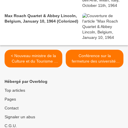
Max Roach Quartet & Abbey Lincoln,
Belgium, January 10, 1964 (Colorized)
< Nouveau ministre de la
Conférence sur la
Culture et du Tourisme -
fermeture des universités
Youssou N'Dour c'était
en Côte d'Ivoire -
mieux avant
intervention d'Albert Bourgi
>
Hébergé par Overblog
Top articles
Pages
Contact
Signaler un abus
C.G.U.