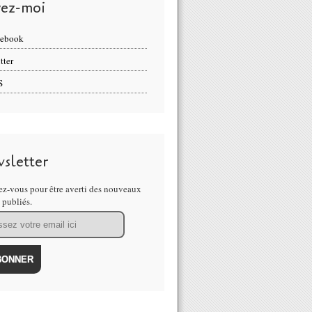
vez-moi
cebook
tter
S
sletter
z-vous pour être averti des nouveaux
s publiés.