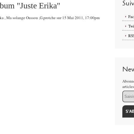
Sui
lbum "Juste Erika"
Fa
Erika , Ma solange Oussou ,G.protche sur 15 Mai 2011, 17:00pm
Twi
RS
New
Abonne
article
Email