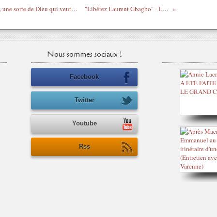
Terrorisme médiatique anti-Corse - "BHL, une sorte de Dieu qui veut infliger une punition divine à la Corse"
"Libérez Laurent Gbagbo" - La Cellule esprit libre
Nous sommes sociaux !
Facebook
Twitter
Youtube
Rss