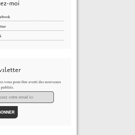
vez-moi
cebook
tter
S
sletter
z-vous pour être averti des nouveaux
s publiés.