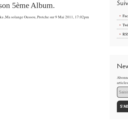
Sui
a son 5ème Album.
Fa
Erika ,Ma solange Oussou, Protche sur 9 Mai 2011, 17:02pm
Twi
RS
New
Abonne
article
Email