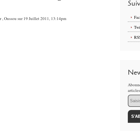
Sui
Fa
er , Oussou sur 19 Juillet 2011, 13:14pm
Twi
RS
New
Abonne
article
Email