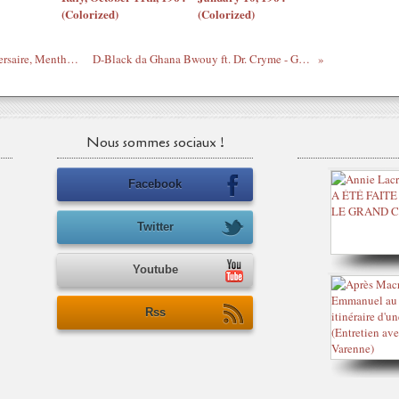
(Colorized)
(Colorized)
Les poésies d'Abide Bebe - Joyeux anniversaire, Menthe (Que tu me manques !)
D-Black da Ghana Bwouy ft. Dr. Cryme - Get on da Dancefloor
Nous sommes sociaux !
Facebook
Twitter
Youtube
Rss