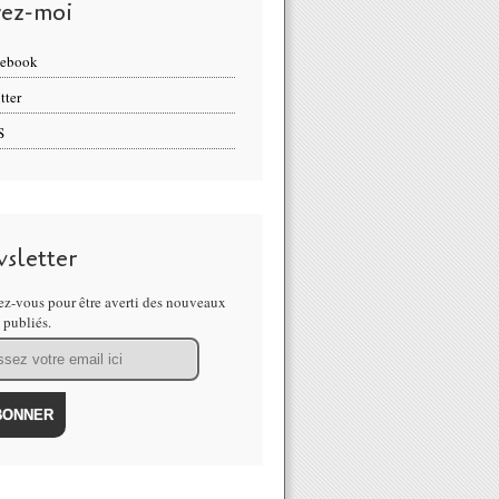
vez-moi
cebook
tter
S
sletter
z-vous pour être averti des nouveaux
s publiés.