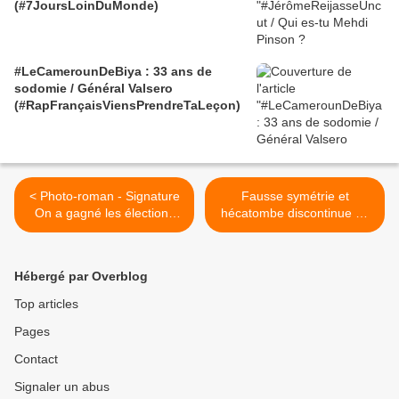
(#7JoursLoinDuMonde)
#LeCamerounDeBiya : 33 ans de
sodomie / Général Valsero
(#RapFrançaisViensPrendreTaLeçon)
< Photo-roman - Signature
Fausse symétrie et
On a gagné les élections
hécatombe discontinue 10
mais on a perdu la guerre -
ans de violences en Côte
Saint Herblain 25/03/2012
d'Ivoire - Michel Galy 11
mars 2012 >
Hébergé par Overblog
Top articles
Pages
Contact
Signaler un abus