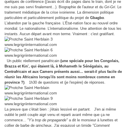
quelques de conférence (j'avais écrit dix pages dans le train, dont je ne
me suis pas servi finalement...). Biographie de l'auteur et du
Gri-Gri
. Le
traitement médiatique de la crise ivoirienne. La dimension politique
particulière et particulièrement politique du projet de
Gbagbo
.
L'abandon par la gauche française. L'État-nation face au nouvel ordre
mondial. Le nationalisme. L'internationalisme. Une attention de tous les
instants. Aucun départ avant mon terme. Vraiment : c'est gratifiant.
Un public réellement panafricain
(une spéciale pour les Congolais,
Brazza et Kin', qui étaient là, à Mohameth le Sénégalais, au
Centrafricain et aux Camers présents aussi... serait-il plus facile de
réunir les Africains lorsqu'ils sont moins nombreux comme en
province ?)
. 1h30 de questions et (je l'espère) de réponses.
La preuve que c'était bien : j'étais lessivé en partant. J'en ai même
oublié le petit couple aigri venu et reparti avant même que ça ne
commence...
"Y'a trop de propagande"
a dit le monsieur à lunettes et
collier de barbe de grincheux. J'ai esquissé un timide
"Comment