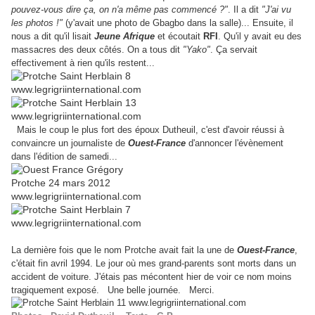
pouvez-vous dire ça, on n'a même pas commencé ?"
. Il a dit
"J'ai vu
les photos !"
(y'avait une photo de Gbagbo dans la salle)... Ensuite, il
nous a dit qu'il lisait
Jeune Afrique
et écoutait
RFI
. Qu'il y avait eu des
massacres des deux côtés. On a tous dit
"Yako"
. Ça servait
effectivement à rien qu'ils restent...
Mais le coup le plus fort des époux Dutheuil, c'est d'avoir réussi à
convaincre un journaliste de
Ouest-France
d'annoncer l'évènement
dans l'édition de samedi...
La dernière fois que le nom Protche avait fait la une de
Ouest-France
,
c'était fin avril 1994. Le jour où mes grand-parents sont morts dans un
accident de voiture. J'étais pas mécontent hier de voir ce nom moins
tragiquement exposé. Une belle journée. Merci.