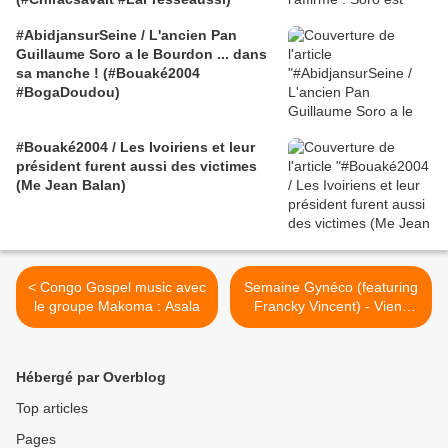
#AbidjansurSeine / L'ancien Pan
Guillaume Soro a le Bourdon ... dans
sa manche ! (#Bouaké2004
#BogaDoudou)
#Bouaké2004 / Les Ivoiriens et leur
président furent aussi des victimes
(Me Jean Balan)
< Congo Gospel music avec
Semaine Gynéco (featuring
le groupe Makoma : Asala
Francky Vincent) - Viens
voir le docteur >
Hébergé par Overblog
Top articles
Pages