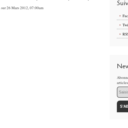
Sui
om sur 26 Mars 2012, 07:00am
Fa
Twi
RS
New
Abonne
article
Email