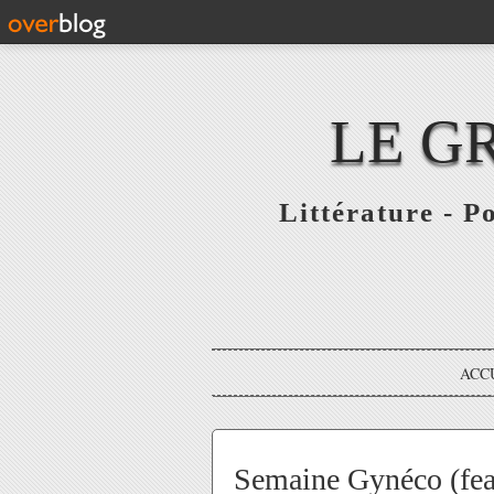
LE G
Littérature - P
ACC
Semaine Gynéco (feat