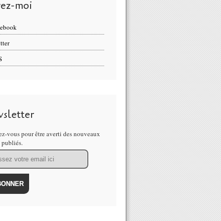
vez-moi
cebook
tter
S
sletter
z-vous pour être averti des nouveaux
s publiés.