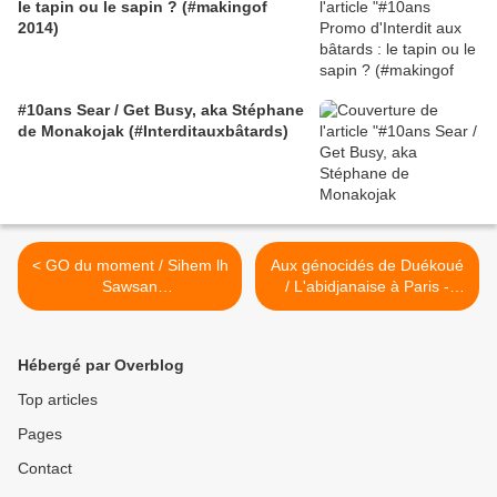
le tapin ou le sapin ? (#makingof
2014)
#10ans Sear / Get Busy, aka Stéphane
de Monakojak (#Interditauxbâtards)
< GO du moment / Sihem lh
Aux génocidés de Duékoué
Sawsan
/ L'abidjanaise à Paris -
#InterditAuxBâtards
29/03/2014 >
Hébergé par Overblog
Top articles
Pages
Contact