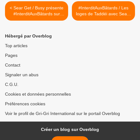
< Sear Get / Busy présente
#InterditAuxBâtards / Les
#InterditAuxBâtards sur
loges de Taddéi avec Sear /
Générations
Get Busy 4/4/14 >
Hébergé par Overblog
Top articles
Pages
Contact
Signaler un abus
C.G.U.
Cookies et données personnelles
Préférences cookies
Voir le profil de Gri-Gri International sur le portail Overblog
Créer un blog sur Overblog