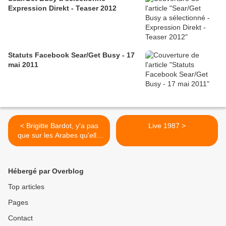
Expression Direkt - Teaser 2012
Statuts Facebook Sear/Get Busy - 17
mai 2011
< Brigitte Bardot, y'a pas
Live 1987 >
que sur les Arabes qu'elle
est marrante... demandez à
"la grosse dondon
Bachelot" !!!
Hébergé par Overblog
Top articles
Pages
Contact