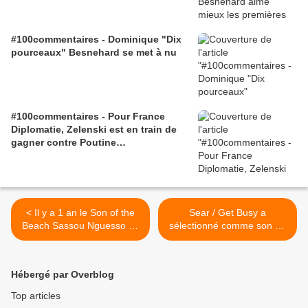
#100commentaires - Dominique "Dix
pourceaux" Besnehard se met à nu
#100commentaires - Pour France
Diplomatie, Zelenski est en train de
gagner contre Poutine…
< Il y a 1 an le Son of the
Sear / Get Busy a
Beach Sassou Nguesso se
sélectionné comme son du
faisait investir...
jour... Semaine
"langoureux" >
Hébergé par Overblog
Top articles