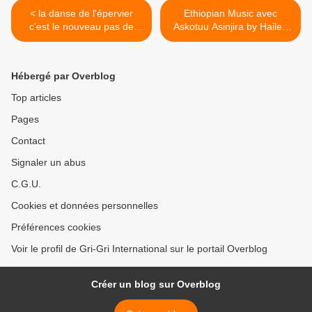
< la danse de l'épervier
Ethiopian Music avec
c'est le nouveau pas de
Askotuu Asinjira by Haile -
danse de LEELA 1er.
Yesus Feyssa >
Hébergé par Overblog
Top articles
Pages
Contact
Signaler un abus
C.G.U.
Cookies et données personnelles
Préférences cookies
Voir le profil de Gri-Gri International sur le portail Overblog
Créer un blog sur Overblog