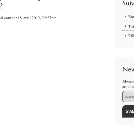
Sui
2
Fa
onal.com sur 18 Avril 2012, 22:27pm
Twi
RS
New
Abonne
article
Email