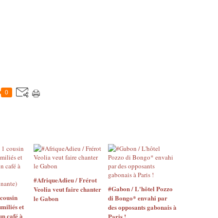
0
#AfriqueAdieu / Frérot
#Gabon / L'hôtel Pozzo
Veolia veut faire chanter
 cousin
di Bongo* envahi par
le Gabon
miliés et
des opposants gabonais à
n café à
Paris !