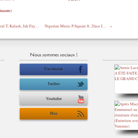
inante)
DJ Mike One, J-mi Sissoko, X-Man, Admiral T, Kalash, Jah Faya & Maylan : Viens Wayner
Nigerian Music P-Square ft. 2face Idibia - Possibility
Nous sommes sociaux !
Facebook
Twitter
Youtube
Rss