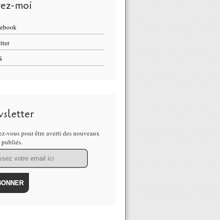
vez-moi
cebook
tter
S
sletter
z-vous pour être averti des nouveaux
s publiés.