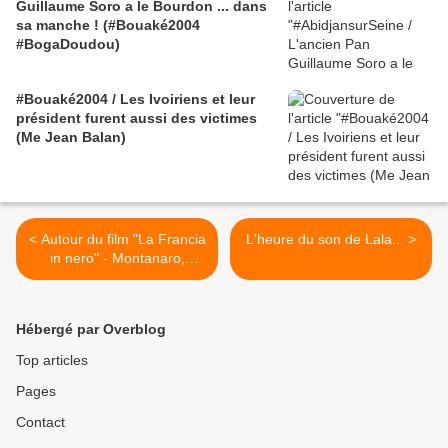
Guillaume Soro a le Bourdon ... dans
sa manche ! (#Bouaké2004
#BogaDoudou)
#Bouaké2004 / Les Ivoiriens et leur
président furent aussi des victimes
(Me Jean Balan)
< Autour du film "La Francia
L'heure du son de Lala... >
in nero" - Montanaro,
Labertit, Josse, FPI, HGMJ,
CRD... débat
Hébergé par Overblog
Top articles
Pages
Contact