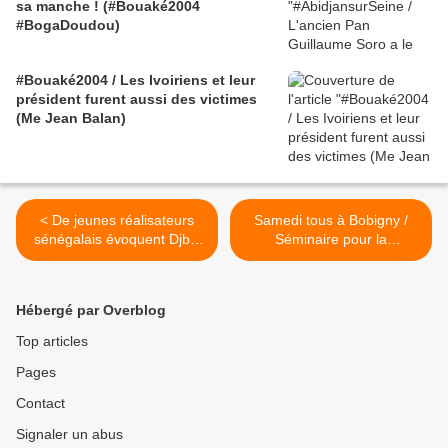
sa manche ! (#Bouaké2004
#BogaDoudou)
#Bouaké2004 / Les Ivoiriens et leur
président furent aussi des victimes
(Me Jean Balan)
< De jeunes réalisateurs
Samedi tous à Bobigny /
sénégalais évoquent Djbril
Séminaire pour la
Diop Mambéty
restauration de la Côte
d'Ivoire (+ soirée) >
Hébergé par Overblog
Top articles
Pages
Contact
Signaler un abus