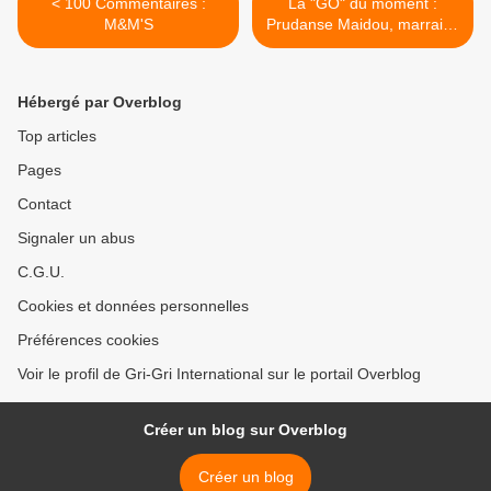
< 100 Commentaires :
La "GO" du moment :
M&M'S
Prudanse Maidou, marraine
S.O.S enfant Bangui >
Hébergé par Overblog
Top articles
Pages
Contact
Signaler un abus
C.G.U.
Cookies et données personnelles
Préférences cookies
Voir le profil de Gri-Gri International sur le portail Overblog
Créer un blog sur Overblog
Créer un blog