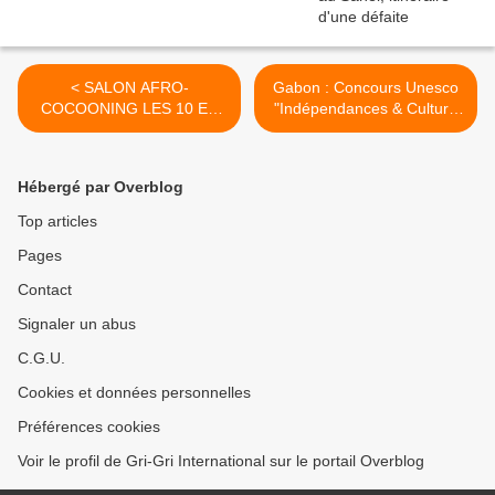
< SALON AFRO-
Gabon : Concours Unesco
COCOONING LES 10 ET
"Indépendances & Culture
11 AVRIL 2010 DEDIE A LA
de la paix" en partenariat
BEAUTE ET AU BIEN ETRE
avec les Beaux Arts de cinq
pays >
Hébergé par Overblog
Top articles
Pages
Contact
Signaler un abus
C.G.U.
Cookies et données personnelles
Préférences cookies
Voir le profil de Gri-Gri International sur le portail Overblog