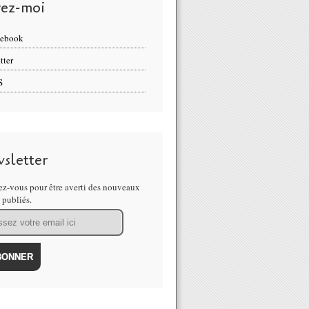
vez-moi
cebook
tter
S
sletter
z-vous pour être averti des nouveaux
s publiés.