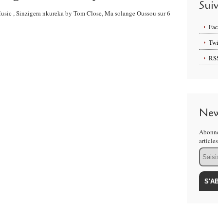
Sui
Music , Sinzigera nkureka by Tom Close, Ma solange Oussou sur 6
Fa
Twi
RS
New
Abonne
article
Email