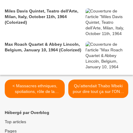
Miles Davis Quintet, Teatro dell'Arte,
Milan, Italy, October 11th, 1964
(Colorized)
Max Roach Quartet & Abbey Lincoln,
Belgium, January 10, 1964 (Colorized)
< Massacres ethniques,
Qu'attendait Thabo Mbeki
spoliations, rôle de la
pour dire tout ça sur l'ONU,
France... Odile Tobner sur
les rebelles, l'UA, Ouattara
la Côte d'Ivoire
etc ? >
Hébergé par Overblog
Top articles
Pages