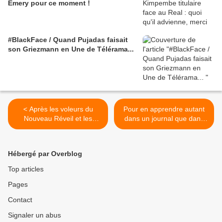
Emery pour ce moment !
#BlackFace / Quand Pujadas faisait
son Griezmann en Une de Télérama...
< Après les voleurs du
Pour en apprendre autant
Nouveau Réveil et les
dans un journal que dans
menteurs de la RTI, les
un livre : l'édition spéciale
attardés du Patriote !
Crise ivoirienne du Gri-Gri -
3 euros >
Hébergé par Overblog
Top articles
Pages
Contact
Signaler un abus