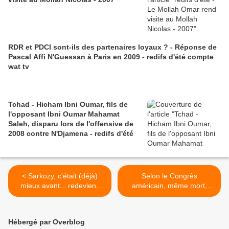
RDR et PDCI sont-ils des partenaires loyaux ? - Réponse de
Pascal Affi N'Guessan à Paris en 2009 - redifs d'été compte
wat tv
Tchad - Hicham Ibni Oumar, fils de
l'opposant Ibni Oumar Mahamat
Saleh, disparu lors de l'offensive de
2008 contre N'Djamena - redifs d'été
< Sarkozy, c'était (déjà)
Selon le Congrès
mieux avant... redeviens
américain, même mort,
bling-bling, petit homme !
Omar Bongo (et les siens)
vole encore ! >
Hébergé par Overblog