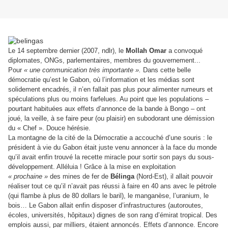
Le 14 septembre dernier (2007, ndlr), le
Mollah Omar
a convoqué
diplomates, ONGs, parlementaires, membres du gouvernement...
Pour
« une communication très importante ».
Dans cette belle
démocratie qu’est le Gabon, où l’information et les médias sont
solidement encadrés, il n’en fallait pas plus pour alimenter rumeurs et
spéculations plus ou moins farfelues. Au point que les populations –
pourtant habituées aux effets d’annonce de la bande à Bongo – ont
joué, la veille, à se faire peur (ou plaisir) en subodorant une démission
du « Chef ». Douce hérésie.
La montagne de la cité de la Démocratie a accouché d’une souris : le
président à vie du Gabon était juste venu annoncer à la face du monde
qu’il avait enfin trouvé la recette miracle pour sortir son pays du sous-
développement. Alléluia !
Grâce à la mise en exploitation
« prochaine »
des mines de fer de
Bélinga
(Nord-Est), il allait pouvoir
réaliser tout ce qu’il n’avait pas réussi à faire en 40 ans avec le pétrole
(qui flambe à plus de 80 dollars le baril), le manganèse, l’uranium, le
bois… Le Gabon allait enfin disposer d’infrastructures (autoroutes,
écoles, universités, hôpitaux) dignes de son rang d’émirat tropical. Des
emplois aussi, par milliers, étaient annoncés. Effets d’annonce. Encore