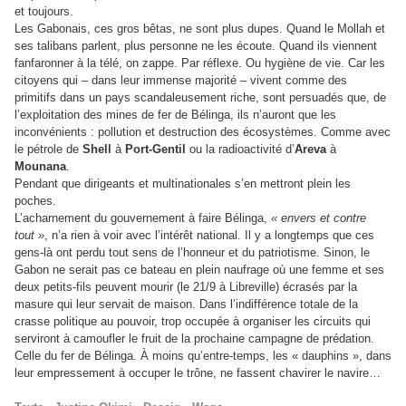
et toujours.
Les Gabonais, ces gros bêtas, ne sont plus dupes. Quand le Mollah et
ses talibans parlent, plus personne ne les écoute. Quand ils viennent
fanfaronner à la télé, on zappe. Par réflexe. Ou hygiène de vie. Car les
citoyens qui – dans leur immense majorité – vivent comme des
primitifs dans un pays scandaleusement riche, sont persuadés que, de
l’exploitation des mines de fer de Bélinga, ils n’auront que les
inconvénients : pollution et destruction des écosystèmes. Comme avec
le pétrole de
Shell
à
Port-Gentil
ou la radioactivité d’
Areva
à
Mounana
.
Pendant que dirigeants et multinationales s’en mettront plein les
poches.
L’acharnement du gouvernement à faire Bélinga,
« envers et contre
tout »
, n’a rien à voir avec l’intérêt national. Il y a longtemps que ces
gens-là ont perdu tout sens de l’honneur et du patriotisme. Sinon, le
Gabon ne serait pas ce bateau en plein naufrage où une femme et ses
deux petits-fils peuvent mourir (le 21/9 à Libreville) écrasés par la
masure qui leur servait de maison. Dans l’indifférence totale de la
crasse politique au pouvoir, trop occupée à organiser les circuits qui
serviront à camoufler le fruit de la prochaine campagne de prédation.
Celle du fer de Bélinga. À moins qu’entre-temps, les « dauphins », dans
leur empressement à occuper le trône, ne fassent chavirer le navire…