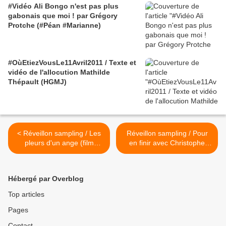
#Vidéo Ali Bongo n'est pas plus
gabonais que moi ! par Grégory
Protche (#Péan #Marianne)
#OùEtiezVousLe11Avril2011 / Texte et
vidéo de l'allocution Mathilde
Thépault (HGMJ)
< Réveillon sampling / Les
Réveillon sampling / Pour
pleurs d'un ange (film
en finir avec Christophe
nigerian soft mais pervers)
Barbier le servile - Les
questions du Gri-Gri 2009 >
Hébergé par Overblog
Top articles
Pages
Contact