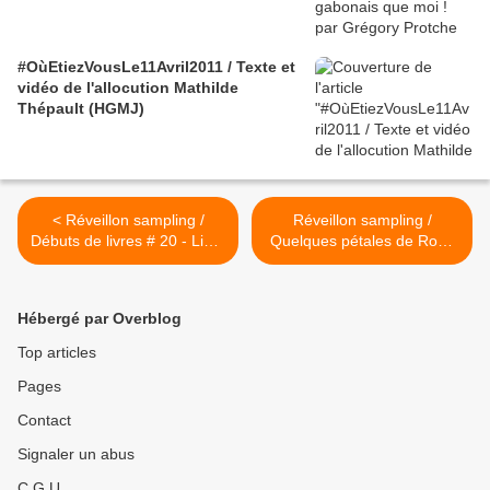
#OùEtiezVousLe11Avril2011 / Texte et
vidéo de l'allocution Mathilde
Thépault (HGMJ)
< Réveillon sampling /
Réveillon sampling /
Débuts de livres # 20 - Livre
Quelques pétales de Rose
de Harlem / Zora Neale
Calypso >
Hurston lue par Protche
Hébergé par Overblog
Top articles
Pages
Contact
Signaler un abus
C.G.U.