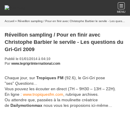
MENU
Accueil
» Réveillon sampling / Pour en finir avec Christophe Barbier le servile - Les questions du Gri-Gri 2009
Réveillon sampling / Pour en finir avec
Christophe Barbier le servile - Les questions du
Gri-Gri 2009
Publié le 01/01/2014 à 04:10
Par
www.legrigriinternational.com
Chaque jour, sur
Tropiques FM
(92.6), le
Gri-Gri
pose
"ses"
Questions
...
Vous pouvez les écouter en direct (7H – 9H30 – 13H – 22H).
En ligne :
www.tropiquesfm.com
, rubrique archives.
Ou attendre que, passées à la moulinette créatrice
de
Dailymotionmax
nous vous les proposions ici-même…