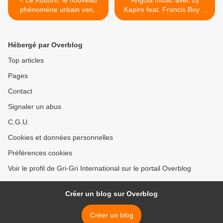
< Le Kuduro, le nouveau
Angola music avec Dj
phénomène urbain venu
Kapiro feat. Francis Boy &
d'Angola (Dance, DJ, Food,
Sana : Itocota >
Fashion) s'installe à la
Villette Enchantée , du
Hébergé par Overblog
mercredi 10 octobre au
dimanche 14 octobre.
Top articles
Pages
Contact
Signaler un abus
C.G.U.
Cookies et données personnelles
Préférences cookies
Voir le profil de Gri-Gri International sur le portail Overblog
Créer un blog sur Overblog
Créer un blog