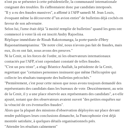
n'ont pu se présenter à cette présidentielle, la communauté internationale
craignant des troubles. Ils s'affrontaient donc par candidats interposés.
"Il y a eu des fraudes massives", a affirmé à l'AFP samedi M. Jean Louis,
évoquant même la découverte d'"un avion entier" de bulletins déjà cochés en
faveur de son adversaire.
Selon lui, l'urne était déjà "à moitié remplie de bulletins" quand les gens ont
commencé à voter là où est inscrit Andry Rajoelina.
Réplique immédiate de Rinah Rakotomanga, la porte-parole d'Hery
Rajaonarimampianina: "De notre côté, nous n'avons pas fait de fraudes, mais
eux, ils en ont fait, nous avons des preuves."
Ni la Cenit, ni les forces de l'ordre, ni les observateurs internationaux
contactés par l'AFP, n'ont cependant constaté de telles fraudes.
"C'est un peu triste", a réagi Béatrice Atallah, la présidente de la Cenit,
regrettant que "certaines personnes insinuent que même l'hélicoptère qui
collecte les résultats transporte des bulletins précochés."
"Premièrement, c'est pour cette raison que nous avons toujours demandé des
représentants des candidats dans les bureaux de vote. Deuxièmement, au sein
de la Cenit, il y a une place réservée aux représentants des candidats", a-t-elle
ajouté, notant que des observateurs avaient ouvert "des petites enquêtes sur
la véracité de ces éventuelles fraudes".
Alors que la plupart des missions d'observation déployées sur place devant
rendre publiques leurs conclusions dimanche, la Francophonie s'est déjà
montrée satisfaite, à quelques détails organisationnels près.
"Attendre les résultats calmement"