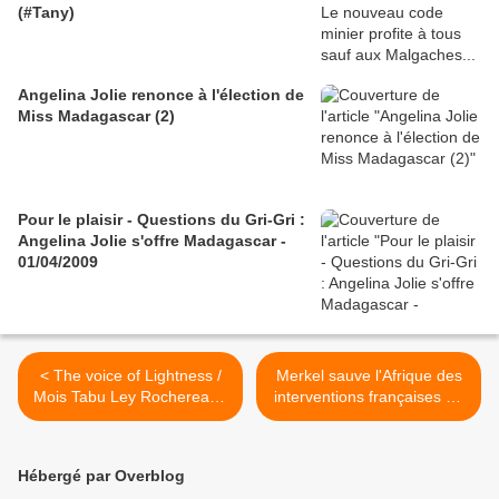
(#Tany)
Angelina Jolie renonce à l'élection de
Miss Madagascar (2)
Pour le plaisir - Questions du Gri-Gri :
Angelina Jolie s'offre Madagascar -
01/04/2009
< The voice of Lightness /
Merkel sauve l'Afrique des
Mois Tabu Ley Rochereau -
interventions françaises en
(& Afrisa international) Tu
asséchant les bourses
as dit que
d'Hollande >
Hébergé par Overblog