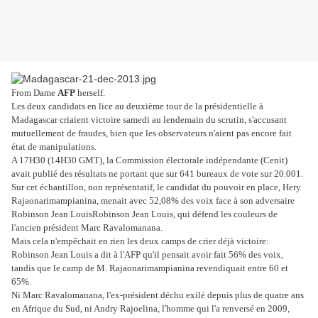
From Dame
AFP
herself.
Les deux candidats en lice au deuxième tour de la présidentielle à
Madagascar criaient victoire samedi au lendemain du scrutin, s'accusant
mutuellement de fraudes, bien que les observateurs n'aient pas encore fait
état de manipulations.
A 17H30 (14H30 GMT), la Commission électorale indépendante (Cenit)
avait publié des résultats ne portant que sur 641 bureaux de vote sur 20.001.
Sur cet échantillon, non représentatif, le candidat du pouvoir en place, Hery
Rajaonarimampianina, menait avec 52,08% des voix face à son adversaire
Robinson Jean LouisRobinson Jean Louis, qui défend les couleurs de
l'ancien président Marc Ravalomanana.
Mais cela n'empêchait en rien les deux camps de crier déjà victoire:
Robinson Jean Louis a dit à l'AFP qu'il pensait avoir fait 56% des voix,
tandis que le camp de M. Rajaonarimampianina revendiquait entre 60 et
65%.
Ni Marc Ravalomanana, l'ex-président déchu exilé depuis plus de quatre ans
en Afrique du Sud, ni Andry Rajoelina, l'homme qui l'a renversé en 2009,