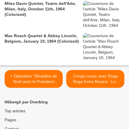
Miles Davis Quintet, Teatro dell'Arte,
Milan, Italy, October 11th, 1964
(Colorized)
Max Roach Quartet & Abbey Lincoln,
Belgium, January 10, 1964 (Colorized)
< Opération "Réveillon de
Congo music avec Roga
Noël avec le Président
Roga Extra Musica : Les
Laurent GBAGBO"
Goûts et les Couleurs >
Hébergé par Overblog
Top articles
Pages
Contact