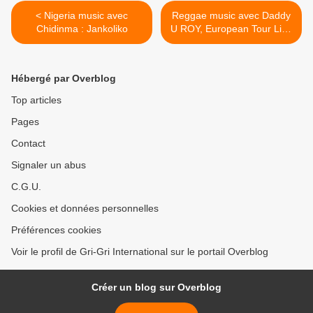
< Nigeria music avec
Reggae music avec Daddy
Chidinma : Jankoliko
U ROY, European Tour Live
1997 >
Hébergé par Overblog
Top articles
Pages
Contact
Signaler un abus
C.G.U.
Cookies et données personnelles
Préférences cookies
Voir le profil de Gri-Gri International sur le portail Overblog
Créer un blog sur Overblog