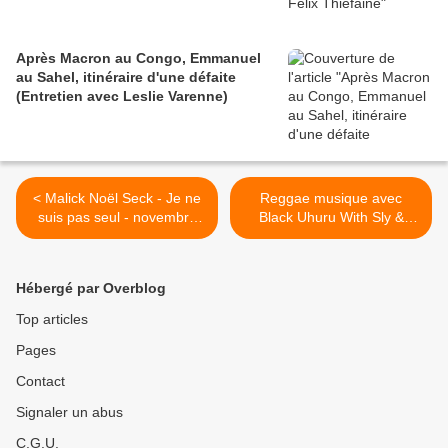
Après Macron au Congo, Emmanuel
au Sahel, itinéraire d'une défaite
(Entretien avec Leslie Varenne)
< Malick Noël Seck - Je ne
Reggae musique avec
suis pas seul - novembre
Black Uhuru With Sly &
2011
Robbie : Dubbin' It Live >
Hébergé par Overblog
Top articles
Pages
Contact
Signaler un abus
C.G.U.