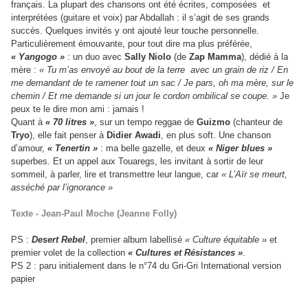
français.
La plupart des chansons ont été écrites, composées et
interprétées (guitare et voix) par Abdallah : il s’agit de ses grands
succès. Quelques invités y ont ajouté leur touche personnelle.
Particulièrement émouvante, pour tout dire ma plus préférée,
« Yangogo »
: un duo avec
Sally Niolo
(de
Zap Mamma
), dédié à la
mère :
« Tu m’as envoyé au bout de la terre avec un grain de riz / En
me demandant de te ramener tout un sac / Je pars, oh ma mère, sur le
chemin / Et me demande si un jour le cordon ombilical se coupe. »
Je
peux te le dire mon ami : jamais !
Quant à
« 70 litres »
, sur un tempo reggae de
Guizmo
(chanteur de
Tryo
), elle fait penser à
Didier Awadi
, en plus soft. Une chanson
d’amour,
« Tenertin »
: ma belle gazelle, et deux
« Niger blues »
superbes. Et un appel aux Touaregs, les invitant à sortir de leur
sommeil, à parler, lire et transmettre leur langue, car
« L’Aïr se meurt,
asséché par l’ignorance »
Texte - Jean-Paul Moche (Jeanne Folly)
PS :
Desert Rebel
, premier album labellisé
« Culture équitable »
et
premier volet de la collection
« Cultures et Résistances »
.
PS 2 : paru initialement dans le n°74 du Gri-Gri International version
papier