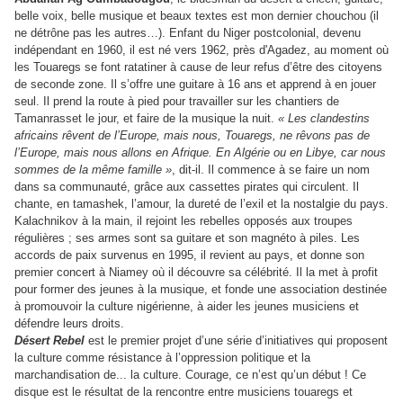
belle voix, belle musique et beaux textes est mon dernier chouchou (il
ne détrône pas les autres…). Enfant du Niger postcolonial, devenu
indépendant en 1960, il est né vers 1962, près d'Agadez, au moment où
les Touaregs se font ratatiner à cause de leur refus d’être des citoyens
de seconde zone. Il s’offre une guitare à 16 ans et apprend à en jouer
seul.
Il prend la route à pied pour travailler sur les chantiers de
Tamanrasset le jour, et faire de la musique la nuit.
« Les clandestins
africains rêvent de l’Europe, mais nous, Touaregs, ne rêvons pas de
l’Europe, mais nous allons en Afrique. En Algérie ou en Libye, car nous
sommes de la même famille »
, dit-il.
Il commence à se faire un nom
dans sa communauté, grâce aux cassettes pirates qui circulent. Il
chante, en tamashek, l’amour, la dureté de l’exil et la nostalgie du pays.
Kalachnikov à la main, il rejoint les rebelles opposés aux troupes
régulières ; ses armes sont sa guitare et son magnéto à piles. Les
accords de paix survenus en 1995, il revient au pays, et donne son
premier concert à Niamey où il découvre sa célébrité. Il la met à profit
pour former des jeunes à la musique, et fonde une association destinée
à promouvoir la culture nigérienne, à aider les jeunes musiciens et
défendre leurs droits.
Désert Rebel
est le premier projet d’une série d’initiatives qui proposent
la culture comme résistance à l’oppression politique et la
marchandisation de... la culture. Courage, ce n’est qu’un début ! Ce
disque est le résultat de la rencontre entre musiciens touaregs et