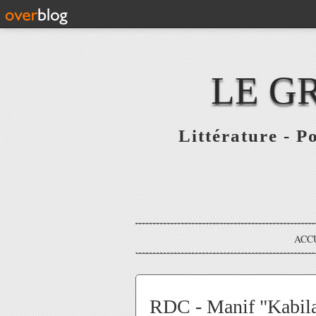
LE G
Littérature - P
ACC
RDC - Manif "Kabila