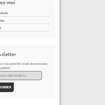
vez-moi
cebook
tter
S
sletter
z-vous pour être averti des nouveaux
s publiés.