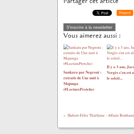
Partager cet article
Repost
S'inscrire à la newsletter
Vous aimerez aussi :
Il y a 3 ans, Jac
Sankara par Negroni :
Vergès s'en est a
extraits de Une nuit à
le soleil...
Majunga
(#LectureProtche)
Hubert-Félix Thiéfaine - Affaire Rimbau