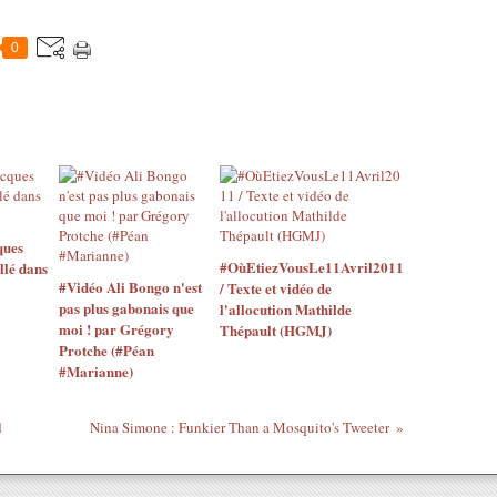
0
ques
#OùEtiezVousLe11Avril2011
llé dans
#Vidéo Ali Bongo n'est
/ Texte et vidéo de
pas plus gabonais que
l'allocution Mathilde
moi ! par Grégory
Thépault (HGMJ)
Protche (#Péan
#Marianne)
d
Nina Simone : Funkier Than a Mosquito's Tweeter